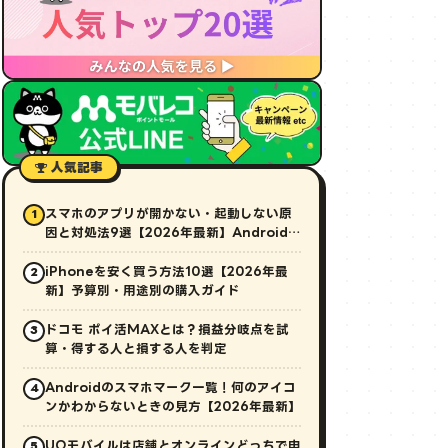
人気記事
スマホのアプリが開かない・起動しない原
1
因と対処法9選【2026年最新】Android・
iPhone対応
iPhoneを安く買う方法10選【2026年最
2
新】予算別・用途別の購入ガイド
ドコモ ポイ活MAXとは？損益分岐点を試
3
算・得する人と損する人を判定
Androidのスマホマーク一覧！何のアイコ
4
ンかわからないときの見方【2026年最新】
UQモバイルは店舗とオンラインどっちで申
5