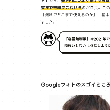
ト」
です。
Wi-Fiにつなぐだけで写
有まで無料でこなせる
のが特長。こ
「無料でどこまで使えるのか」「基本
ました。
「容量無制限」は2021年
勘違いしないようにしよう
Googleフォトのスゴイと