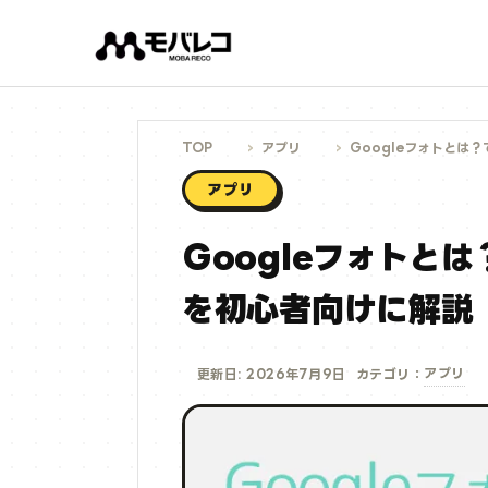
コ
ン
テ
ン
ツ
へ
ス
キ
ッ
プ
TOP
アプリ
Googleフォトとは
アプリ
Googleフォトと
を初心者向けに解説【
アプリ
更新日: 2026年7月9日
カテゴリ：