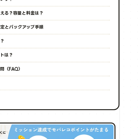
使える？容量と料金は？
設定とバックアップ手順
は？
ットは？
問（FAQ）