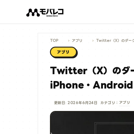
コ
ン
テ
ン
ツ
へ
ス
キ
ッ
プ
TOP
アプリ
Twitter（X）のダー
アプリ
Twitter（X）
iPhone・Andro
アプリ
更新日: 2026年6月24日
カテゴリ：