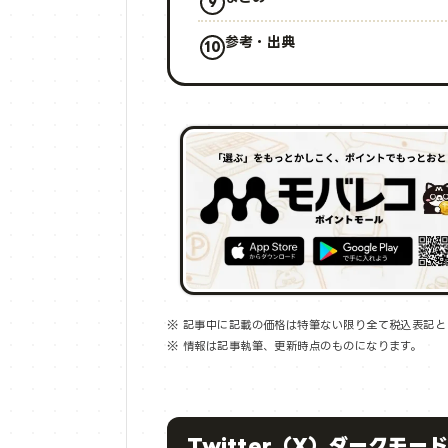
参考・出典
※ 記事中に記載の価格は特筆ない限り全て税込表記と
※ 情報は記事執筆、更新時点のものになります。
Twitter（X）ダークモー