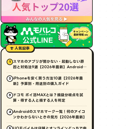
人気記事
スマホのアプリが開かない・起動しない原
1
因と対処法9選【2026年最新】Android・
iPhone対応
iPhoneを安く買う方法10選【2026年最
2
新】予算別・用途別の購入ガイド
ドコモ ポイ活MAXとは？損益分岐点を試
3
算・得する人と損する人を判定
Androidのスマホマーク一覧！何のアイコ
4
ンかわからないときの見方【2026年最新】
UQモバイルは店舗とオンラインどっちで申
5