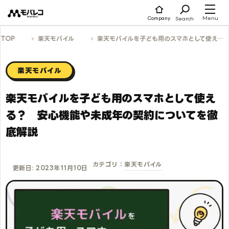
コ
ン
テ
Menu
Search
Company
ン
ツ
へ
TOP
楽天モバイル
楽天モバイルを子ども用のスマホとして使える？ 安心機能や未成年の契約についてを徹底解説
ス
キ
ッ
プ
楽天モバイル
楽天モバイルを子ども用のスマホとして使え
る？ 安心機能や未成年の契約についてを徹
底解説
楽天モバイル
カテゴリ：
更新日: 2023年11月10日