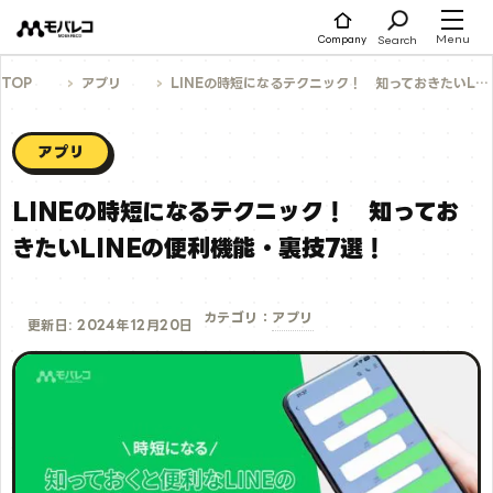
コ
ン
テ
Menu
Search
Company
ン
ツ
へ
TOP
アプリ
LINEの時短になるテクニック！ 知っておきたいLINEの便利機能・裏技7選！
ス
キ
ッ
プ
アプリ
LINEの時短になるテクニック！ 知ってお
きたいLINEの便利機能・裏技7選！
アプリ
カテゴリ：
更新日: 2024年12月20日