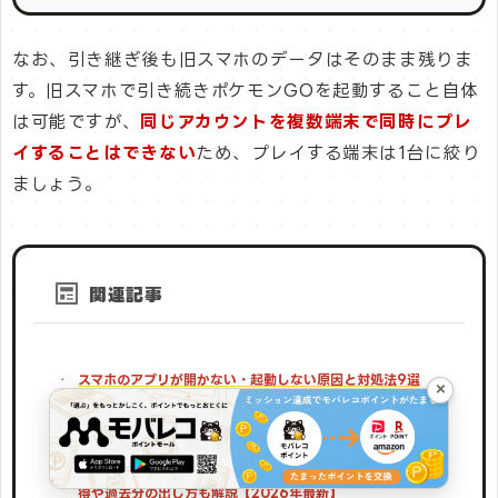
なお、引き継ぎ後も旧スマホのデータはそのまま残りま
す。旧スマホで引き続きポケモンGOを起動すること自体
は可能ですが、
同じアカウントを複数端末で同時にプレ
イすることはできない
ため、プレイする端末は1台に絞り
ましょう。
関連記事
スマホのアプリが開かない・起動しない原因と対処法9選
×
【2026年最新】Android・iPhone対応
YouTube時間制限のやり方！iPhoneスクリーンタイム・
YouTube Kidsで子供も管理【2026年最新】
電車の遅延証明書をスマホでもらう方法！JR各社のWeb取
得や過去分の出し方も解説【2026年最新】