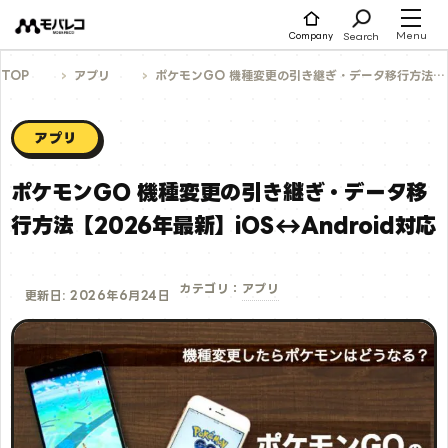
コ
ン
テ
Menu
Search
Company
ン
ツ
へ
TOP
アプリ
ポケモンGO 機種変更の引き継ぎ・データ移行方法【2026年最新】iOS↔Android対応
ス
キ
ッ
プ
アプリ
ポケモンGO 機種変更の引き継ぎ・データ移
行方法【2026年最新】iOS↔Android対応
アプリ
カテゴリ：
更新日: 2026年6月24日