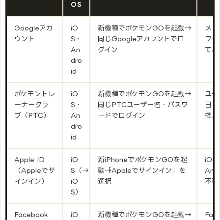
OS
Googleアカ
iO
新機種でポケモンGOを起動→
メー
ウント
S・
同じGoogleアカウントでロ
ワー
An
グイン
てお
dro
id
ポケモントレ
iO
新機種でポケモンGOを起動→
ユー
ーナークラ
S・
同じPTCユーザー名・パスワ
日・
ブ（PTC）
An
ードでログイン
控え
dro
id
Apple ID
iO
新iPhoneでポケモンGOを起
iO
（Appleでサ
S（→
動→「Appleでサインイン」を
An
インイン）
iO
選択
不可
S）
Facebook
iO
新機種でポケモンGOを起動→
Fa