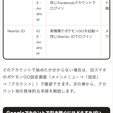
S・
同じFacebookアカウントで
ドレ
An
ログイン
確認
dro
id
Niantic ID
iO
新機種でポケモンGOを起動→
メー
S・
同じNiantic IDでログイン
ワー
An
dro
id
どのアカウントで始めたか分からない場合は、旧スマホ
のポケモンGO設定画面（メインメニュー→「設定」
→「アカウント」）で確認できます。次の章から、アカ
ウント別の具体的な手順を解説します。
Googleアカウントで引き継ぐにはどうすればい