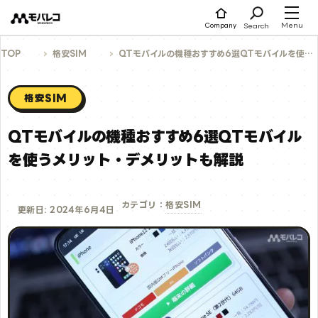
コ
ン
テ
Menu
Search
Company
ン
ツ
へ
TOP
格安SIM
QTモバイルの機種おすすめ6選│QTモバイルを使うメリット・デメリットも解説
ス
キ
ッ
プ
格安SIM
QTモバイルの機種おすすめ6選│QTモバイル
を使うメリット・デメリットも解説
格安SIM
カテゴリ：
更新日: 2024年6月4日