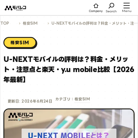
コ
ン
テ
Menu
Search
Company
ン
ツ
へ
TOP
格安SIM
U-NEXTモバイルの評判は？料金・メリット・注意点と楽天・y.u mobile比較【2026年最新】
ス
キ
ッ
プ
格安SIM
U-NEXTモバイルの評判は？料金・メリッ
ト・注意点と楽天・y.u mobile比較【2026
年最新】
格安SIM
カテゴリ：
更新日: 2026年6月24日