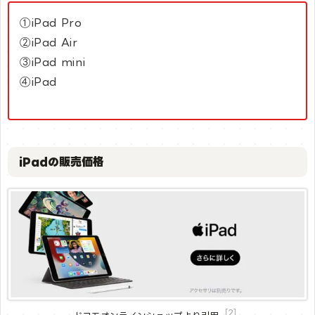
①iPad Pro
②iPad Air
③iPad mini
④iPad
iPadの販売価格
［2］