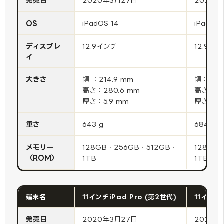
発売日
2020年3月27日
2021年
OS
iPadOS 14
iPadOS 
ディスプレ
12.9インチ
12.9イ
イ
大きさ
幅 ：214.9 mm
幅：214.
高さ：280.6 mm
高さ：28
厚さ：5.9 mm
厚さ：6.
重さ
643 g
684 g
メモリー
128GB・256GB・512GB・
128GB
（ROM）
1TB
1TB・2
端末名
11インチiPad Pro (第2世代)
11インチi
発売日
2020年3月27日
2021年