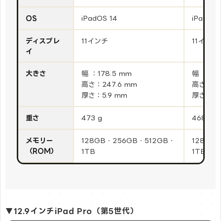
OS
iPadOS 14
iPadOS 
ディスプレ
11インチ
11インチ
イ
大きさ
幅 ：178.5 mm
幅 ：178
高さ：247.6 mm
高さ：24
厚さ：5.9 mm
厚さ：5.
重さ
473 g
468 g
メモリー
128GB・256GB・512GB・
128GB
（ROM）
1TB
1TB・2
▼12.9インチiPad Pro（第5世代）