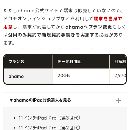
ただしahamo公式サイトで端末は販売していないので、
ドコモオンラインショップなどを利用して
端末を自身で
用意
し、端末が到着してから
ahamoへプラン変更
もしく
は
SIMのみ契約で新規契約手続き
を実施する必要があり
ます。
プラン名
データ利用量
月額料
20GB
2,970
ahamo
▼ahamoのiPad対象端末を見る
11インチiPad Pro（第3世代）
11インチiPad Pro（第2世代）