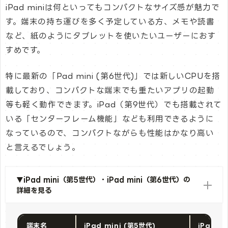
iPad miniは何といってもコンパクトなサイズ感が魅力で
す。端末の持ち運びを多く予定している方、メモや読書
など、紙のようにタブレットを使いたいユーザーにおす
すめです。
特に最新の「Pad mini (第6世代)」では新しいCPUを搭
載しており、コンパクトな端末でも重たいアプリの起動
等も軽く動作できます。iPad（第9世代）でも搭載されて
いる「センターフレーム機能」なども利用できるように
なっているので、コンパクトながらも性能はかなり高い
と言えるでしょう。
▼iPad mini（第5世代）・iPad mini（第6世代）の
詳細を見る
端末名
iPad mini (第5世代)
iPad m