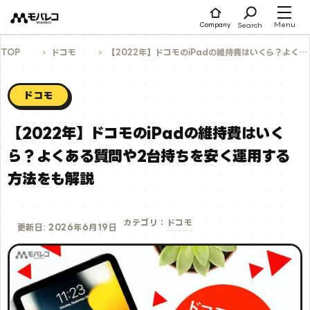
コ
ン
テ
Menu
Search
Company
ン
ツ
へ
TOP
ドコモ
【2022年】ドコモのiPadの維持費はいくら？よくある質問や2台持ちを安く運用する方法をも解説
ス
キ
ッ
プ
ドコモ
【2022年】ドコモのiPadの維持費はいく
ら？よくある質問や2台持ちを安く運用する
方法をも解説
ドコモ
カテゴリ：
更新日: 2026年6月19日