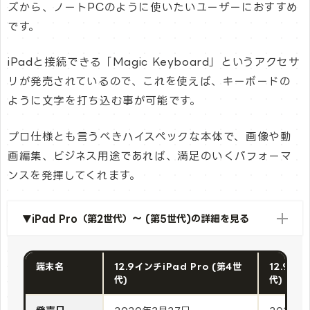
ズから、ノートPCのように使いたいユーザーにおすすめ
です。
iPadと接続できる「Magic Keyboard」というアクセサ
リが発売されているので、これを使えば、キーボードの
ように文字を打ち込む事が可能です。
プロ仕様とも言うべきハイスペックな本体で、画像や動
画編集、ビジネス用途であれば、満足のいくパフォーマ
ンスを発揮してくれます。
▼iPad Pro（第2世代）～ (第5世代)の詳細を見る
端末名
12.9インチiPad Pro (第4世
12.9イン
代)
代)