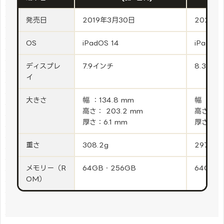
発売日
2019年3月30日
2021年
OS
iPadOS 14
iPad OS
ディスプレ
7.9インチ
8.3イン
イ
大きさ
幅 ：134.8 mm
幅 ：134
高さ： 203.2 mm
高さ： 19
厚さ：6.1 mm
厚さ：6.
重さ
308.2g
297g
メモリー（R
64GB・256GB
64GB・
OM）