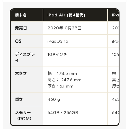
端末名
iPad Air (第4世代)
iPad A
発売日
2020年10月28日
2022年
OS
iPadOS 15
iPadOS 
ディスプレ
10.9インチ
10.9イン
イ
大きさ
幅 ：178.5 mm
幅 ：178
高さ： 247.6 mm
高さ： 24
厚さ：6.1 mm
厚さ：6.
重さ
460 g
462 g
メモリー
64GB・256GB
64GB・
（ROM）