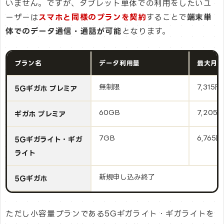
いません。ですが、タブレット単体での利用をしたいユ
ーザーは
スマホと同様のプランを契約
することで
端末単
体でのデータ通信・通話が可能
となります。
プラン名
データ利用量
最大月
無制限
7,315円
5Gギガホ プレミア
60GB
7,205
ギガホ プレミア
7GB
6,765円
5Gギガライト・ギガ
ライト
新規申し込み終了
5Gギガホ
ただし小容量プランである5Gギガライト・ギガライトを