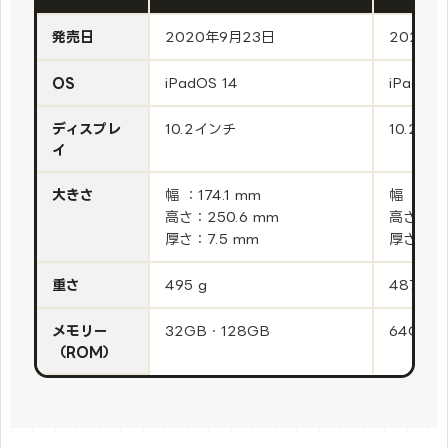
発売日
2020年9月23日
2021年
OS
iPadOS 14
iPadOS 
ディスプレ
10.2インチ
10.2イ
イ
大きさ
幅 ：174.1 mm
幅 ：174
高さ：250.6 mm
高さ：25
厚さ：7.5 mm
厚さ：7.
重さ
495 g
487 g
メモリー
32GB・128GB
64GB・
（ROM）