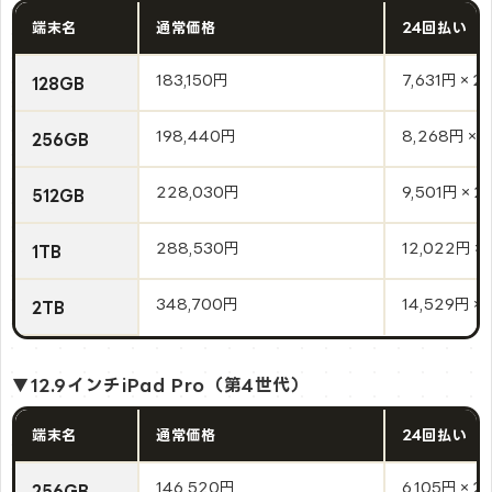
端末名
通常価格
24回払い
183,150円
7,631円×2
128GB
198,440円
8,268円×
256GB
228,030円
9,501円×2
512GB
288,530円
12,022円×
1TB
348,700円
14,529円×
2TB
▼12.9インチiPad Pro（第4世代）
端末名
通常価格
24回払い
146,520円
6,105円×2
256GB