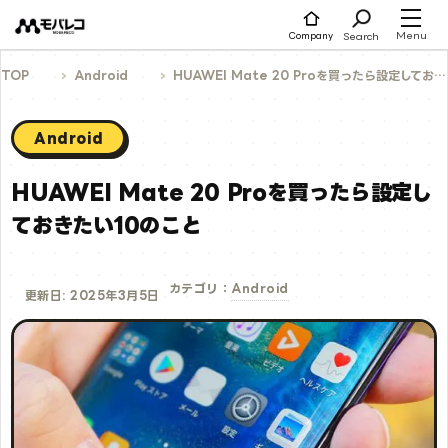
コ
ン
テ
Menu
Search
Company
ン
ツ
へ
TOP
Android
HUAWEI Mate 20 Proを買ったら設定しておきたい10のこと
ス
キ
ッ
プ
Android
HUAWEI Mate 20 Proを買ったら設定し
ておきたい10のこと
Android
カテゴリ：
更新日: 2025年3月5日