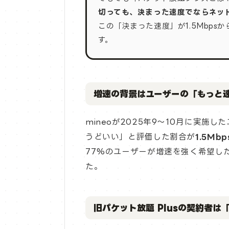
切っても、決まった速度でならネッ
この「決まった速度」が1.5Mbps
す。
増速の背景はユーザーの「もっと
mineoが2025年9〜10月に実
うどいい」と評価した割合が
1.5M
77%のユーザーが増速を強く希望し
た。
旧パケット放題 Plusの契約者は「