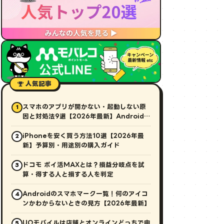
人気記事
スマホのアプリが開かない・起動しない原
1
因と対処法9選【2026年最新】Android・
iPhone対応
iPhoneを安く買う方法10選【2026年最
2
新】予算別・用途別の購入ガイド
ドコモ ポイ活MAXとは？損益分岐点を試
3
算・得する人と損する人を判定
Androidのスマホマーク一覧！何のアイコ
4
ンかわからないときの見方【2026年最新】
UQモバイルは店舗とオンラインどっちで申
5