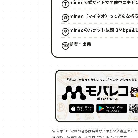
mineo公式サイトで開催中のキャ
mineo（マイネオ）ってどんな格
mineoのパケット放題 3Mbps
参考・出典
※ 記事中に記載の価格は特筆ない限り全て税込表記と
※ 情報は記事執筆、更新時点のものになります。