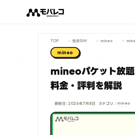
コ
ン
テ
ン
ツ
へ
ス
キ
ッ
プ
TOP
格安SIM
mineo
mi
mineo
mineoパケット放題
料金・評判を解説
mineo
更新日: 2026年7月8日
カテゴリ：