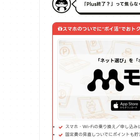
「Plus終了？」って焦ら
スマホのついでに“ポイ活”でおト
スマホ・Wi-Fiの乗り換え／申し込
固定費の見直しついでにポイントも貯