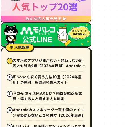
人気記事
スマホのアプリが開かない・起動しない原
1
因と対処法9選【2026年最新】Android・
iPhone対応
iPhoneを安く買う方法10選【2026年最
2
新】予算別・用途別の購入ガイド
ドコモ ポイ活MAXとは？損益分岐点を試
3
算・得する人と損する人を判定
Androidのスマホマーク一覧！何のアイコ
4
ンかわからないときの見方【2026年最新】
UQモバイルは店舗とオンラインどっちで申
5