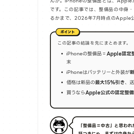
んか。iPhoneの整備品とは、App
です。この記事では、整備品の中身・
るかまで、2026年7月時点のAppl
この記事の結論を先にまとめます。
iPhoneの整備品＝
Apple認
末
iPhoneはバッテリーと外装が
価格は新品の
最大15%引き
、送
買うなら
Apple公式の認定整
「整備品＝中古」と思われが
証つきにゃ。まずは中身か