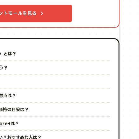
ントモールを見る
品）とは？
違う？
注意点は？
？価格の目安は？
are+は？
いい？おすすめな人は？