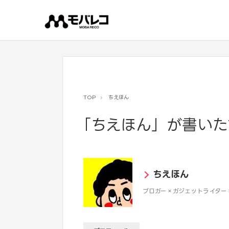
コ
ン
テ
ン
ツ
へ
ス
キ
ッ
プ
TOP
ちえほん
「ちえほん」が書いた
ちえほん
ブロガー×ガジェットライター×Y