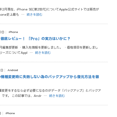
年2月現在、iPhone SE(第2世代)についてApple公式サイトでは販売が
hone史上最も
…
続きを読む
0日
iPhone
Proを徹底レビュー！ 「Pro」の実力はいかに？
12月編集部更新 ・購入先情報を更新しました。 ・価格項目を更新しまし
1シリーズについてAppl
…
続きを読む
0日
Android
マホの機種変更時に失敗しない為のバックアップから復元方法を徹
の機種変更をするなら必ず必要になるのがデータ「バックアップ」とバックア
です。 この記事では、Andr
…
続きを読む
日
iPhone