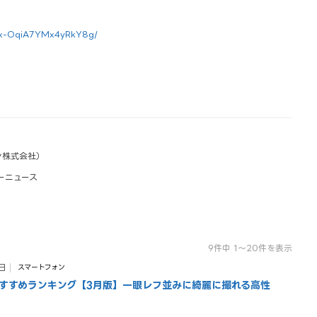
zqx-OqiA7YMx4yRkY8g/
ン株式会社）
ーニュース
9件中 1〜20件を表示
日
スマートフォン
すすめランキング【3月版】一眼レフ並みに綺麗に撮れる高性