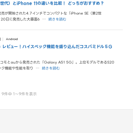
第2世代）とiPhone 11の違いを比較！ どっちがおすすめ？
発売が開始された4.7インチでコンパクトな「iPhone SE（第2世
9月20日に発売した大画面6
…
続きを読む
日
Android
1 5G レビュー！ハイスペック機能を盛り込んだコスパミドル５G
ドコモとauから発売された「Galaxy A51 5G」。上位モデルであるS20
ック機能や性能を取り
…
続きを読む
9件中 1〜9件を表示