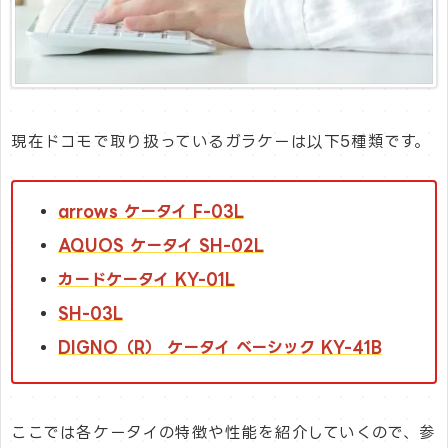
現在ドコモで取り扱っているガラケーは以下5種類です。
arrows ケータイ F-03L
AQUOS ケータイ SH-02L
カードケータイ KY-01L
SH-03L
DIGNO（R） ケータイ ベーシック KY-41B
ここでは各ケータイの特徴や性能を紹介していくので、参