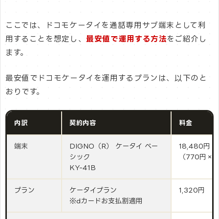
ここでは、ドコモケータイを通話専用サブ端末として利
用することを想定し、
最安値で運用する方法
をご紹介し
ます。
最安値でドコモケータイを運用するプランは、以下のと
おりです。
内訳
契約内容
料金
端末
DIGNO（R） ケータイ ベー
18,480円
シック
（770円×2
KY-41B
プラン
ケータイプラン
1,320円
※dカードお支払割適用