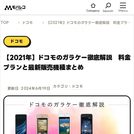
コ
ン
テ
Menu
Search
Company
ン
ツ
へ
TOP
ドコモ
【2021年】ドコモのガラケー徹底解説 料金プランと最新販売機種まとめ
ス
キ
ッ
プ
ドコモ
【2021年】ドコモのガラケー徹底解説 料金
プランと最新販売機種まとめ
ドコモ
カテゴリ：
更新日: 2024年6月19日