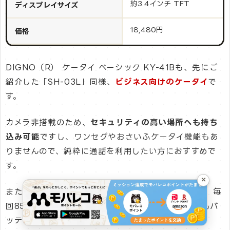
約3.4インチ TFT
ディスプレイサイズ
18,480円
価格
DIGNO（R） ケータイ ベーシック KY-41Bも、先にご
紹介した「SH-03L」同様、
ビジネス向けのケータイ
で
す。
カメラ非搭載のため、
セキュリティの高い場所へも持ち
込み可能
ですし、ワンセグやおさいふケータイ機能もあ
りませんので、純粋に通話を利用したい方におすすめで
す。
×
また、「バッテリーケアモード」をONにしておくと、毎
回85％までしか充電できなくなるため、通常時よりもバ
ッテリーの寿命を1.5～2倍伸ばすことが可能です。