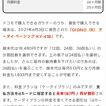
月額料金
24ヶ月間：2
25ヶ月目～：
ドコモで購入できるガラケーのうち、最安で購入できる
端末は、2021年6月3日に発売された
「DIGNO（R） ケ
ータイ ベーシック KY-41B」
です。
端末代は18,480円ですが「12回、24回、36回払い」の
分割回数を選択できます。上の表では24回払いを選択し
ましたが、さらに毎月の維持費を下げたいのであれば、
36回払いを選ぶことで、端末代は毎月513円となり月額
料金も1,833円まで安くすることが可能です。
また、料金プランは「ケータイプラン」のみですが、
支
払方法をdカードに指定すると
永年187円 / 月が割引
され
ます。ケータイプランの料金を安くできる割引は「dカー