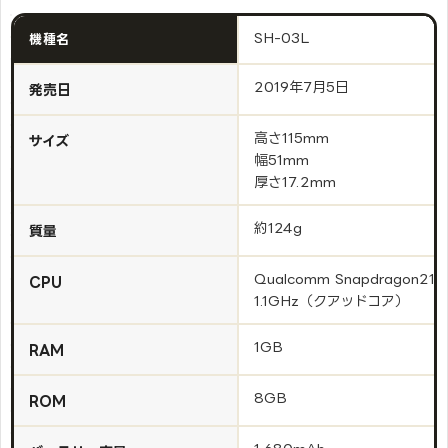
SH-03L
機種名
2019年7月5日
発売日
高さ115mm
サイズ
幅51mm
厚さ17.2mm
約124g
質量
Qualcomm Snapdragon210
CPU
1.1GHz（クアッドコア）
1GB
RAM
8GB
ROM