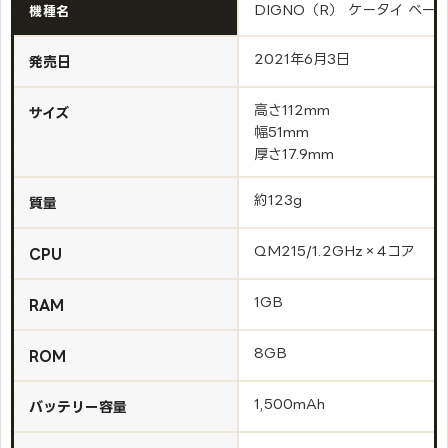
DIGNO（R） ケータイ ベーシ
機種名
2021年6月3日
発売日
高さ112mm
サイズ
幅51mm
厚さ17.9mm
約123g
質量
QM215/1.2GHz×4コア
CPU
1GB
RAM
8GB
ROM
1,500mAh
バッテリー容量