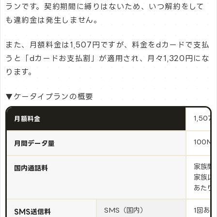
ランです。契約期間に縛りはないため、いつ解約をして
も違約金は発生しません。
また、月額料金は1,507円ですが、料金をdカードで支払
うと「dカードお支払割」が適用され、月々1,320円にな
ります。
▼ケータイプランの概要
1,507
月額料金
100M
月間データ量
家族間
国内通話料
家族以
あたり
SMS（国内）
1回あた
SMS送信料