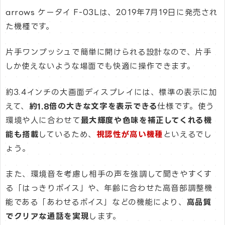
arrows ケータイ F-03Lは、2019年7月19日に発売され
た機種です。
片手ワンプッシュで簡単に開けられる設計なので、片手
しか使えないような場面でも快適に操作できます。
約3.4インチの大画面ディスプレイには、標準の表示に加
えて、
約1.8倍の大きな文字を表示できる
仕様です。使う
環境や人に合わせて
最大輝度や色味を補正してくれる機
能も搭載
しているため、
視認性が高い機種
といえるでし
ょう。
また、環境音を考慮し相手の声を強調して聞きやすくす
る「はっきりボイス」や、年齢に合わせた高音部調整機
能である「あわせるボイス」などの機能により、
高品質
でクリアな通話を実現
します。