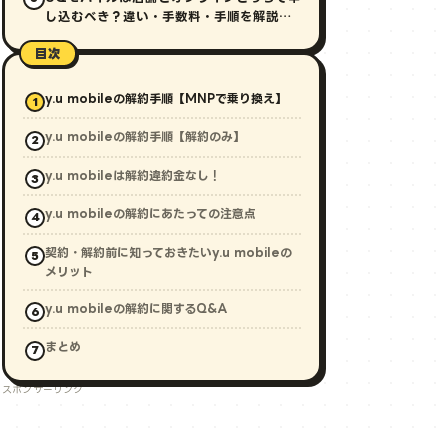
し込むべき？違い・手数料・手順を解説
【2026年最新】
目次
y.u mobileの解約手順【MNPで乗り換え】
y.u mobileの解約手順【解約のみ】
y.u mobileは解約違約金なし！
y.u mobileの解約にあたっての注意点
契約・解約前に知っておきたいy.u mobileの
メリット
y.u mobileの解約に関するQ&A
まとめ
スポンサーリンク