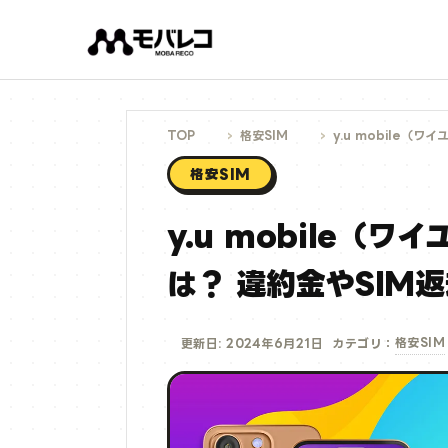
コ
ン
テ
ン
ツ
へ
ス
キ
ッ
プ
TOP
格安SIM
y.u mobile（
格安SIM
y.u mobile（
は？ 違約金やSIM
格安SIM
更新日: 2024年6月21日
カテゴリ：