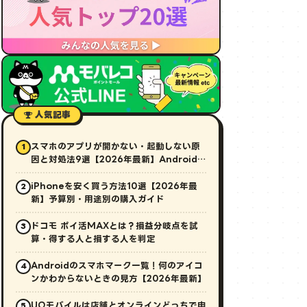
人気記事
スマホのアプリが開かない・起動しない原
1
因と対処法9選【2026年最新】Android・
iPhone対応
iPhoneを安く買う方法10選【2026年最
2
新】予算別・用途別の購入ガイド
ドコモ ポイ活MAXとは？損益分岐点を試
3
算・得する人と損する人を判定
Androidのスマホマーク一覧！何のアイコ
4
ンかわからないときの見方【2026年最新】
UQモバイルは店舗とオンラインどっちで申
5