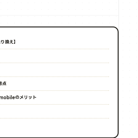
で乗り換え】
】
意点
mobileのメリット