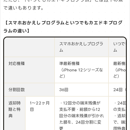
で違いもあります。
【スマホおかえしプログラムといつでもカエドキプログ
ラムの違い】
スマホおかえしプログラ
いつでも
ム
ム
対応機種
準最新機種
最新機種
（iPhone 12シリーズな
（iPho
ど）
ど）
分割回数
36回
24回（
返却時
1～22ヶ月
・12回分の端末残債が
・24回
期と特
目
支払不要・総額から12
の支払不
典
回分の端末残債が引かれ
・返却翌
た額を、24回分割に変
で、端末
更
用特典と