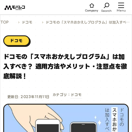
コ
ン
テ
Menu
Search
Company
ン
ツ
へ
TOP
ドコモ
ドコモの「スマホおかえしプログラム」は加入すべき？ 適用方法やメリット・注意点を徹底解説！
ス
キ
ッ
プ
ドコモ
ドコモの「スマホおかえしプログラム」は加
入すべき？ 適用方法やメリット・注意点を徹
底解説！
ドコモ
カテゴリ：
更新日: 2023年11月11日