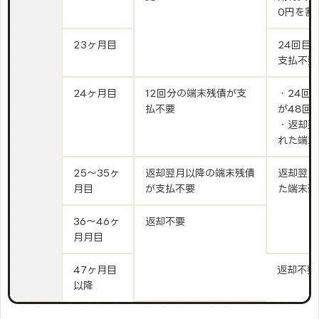
0円を割
23ヶ月目
24回目
支払不要
24ヶ月目
12回分の端末残債が支
・24回
払不要
が48回
・返却翌
れた端末
25～35ヶ
返却翌月以降の端末残債
返却翌月
月目
が支払不要
た端末残
36～46ヶ
返却不要
月月目
47ヶ月目
返却不要
以降