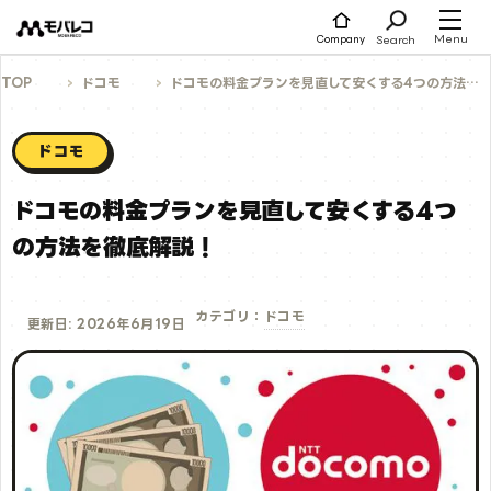
コ
ン
テ
Menu
Search
Company
ン
ツ
へ
TOP
ドコモ
ドコモの料金プランを見直して安くする4つの方法を徹底解説！
ス
キ
ッ
プ
ドコモ
ドコモの料金プランを見直して安くする4つ
の方法を徹底解説！
ドコモ
カテゴリ：
更新日: 2026年6月19日