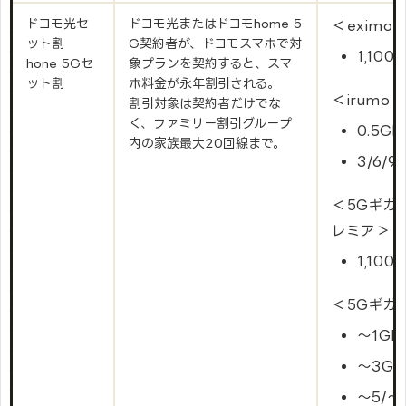
ドコモ光セ
ドコモ光またはドコモhome 5
＜eximo
ット割
G契約者が、ドコモスマホで対
1,100
hone 5Gセ
象プランを契約すると、スマ
ット割
ホ料金が永年割引される。
＜irumo＞
割引対象は契約者だけでな
く、ファミリー割引グループ
0.5G
内の家族最大20回線まで。
3/6/9
＜5Gギガ
レミア＞
1,100
＜5Gギガ
～1G
～3GB
～5/～