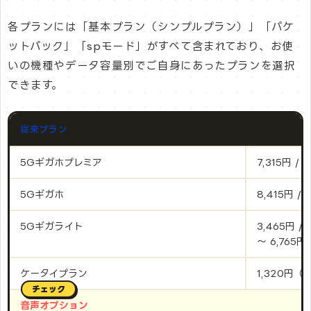
各プランには「基本プラン（シンプルプラン）」「パケ
ットパック」「spモード」がすべて含まれており、お使
いの機種やデータ容量別でご自身にあったプランを選択
できます。
従来プラン
5Gギガホプレミア
7,315円 
5Gギガホ
8,415円 /
5Gギガライト
3,465円 /
～ 6,765円
ケータイプラン
1,320円（
音声オプション