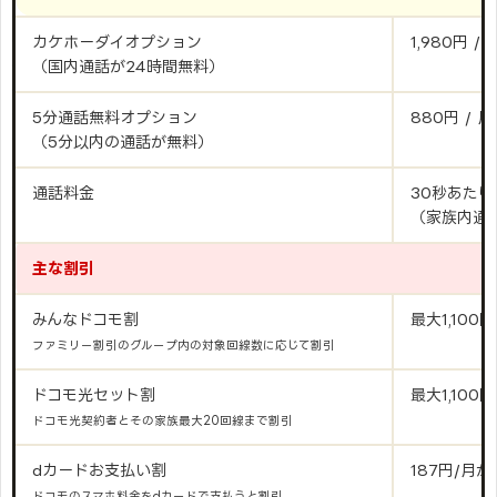
カケホーダイオプション
1,980円 / 
（国内通話が24時間無料）
5分通話無料オプション
880円 / 月
（5分以内の通話が無料）
通話料金
30秒あたり
（家族内通
主な割引
みんなドコモ割
最大1,100
ファミリー割引のグループ内の対象回線数に応じて割引
ドコモ光セット割
最大1,100
ドコモ光契約者とその家族最大20回線まで割引
dカードお支払い割
187円/月
ドコモのスマホ料金をdカードで支払うと割引