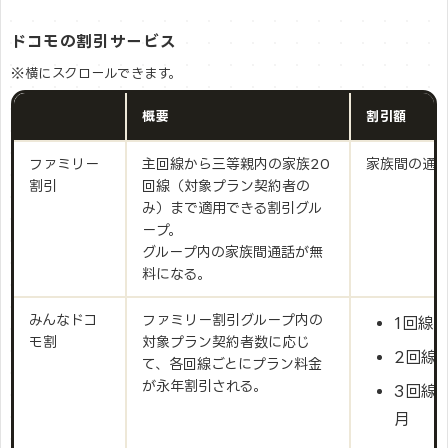
ドコモの割引サービス
※横にスクロールできます。
概要
割引額
ファミリー
主回線から三等親内の家族20
家族間の通
割引
回線（対象プラン契約者の
み）まで適用できる割引グル
ープ。
グループ内の家族間通話が無
料になる。
みんなドコ
ファミリー割引グループ内の
1回線
モ割
対象プラン契約者数に応じ
2回線：
て、各回線ごとにプラン料金
が永年割引される。
3回線以
月