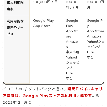
100,000円 / 月
100,00
100,000円 /
最大利用限
0円 / 月
月
度額
Google Play
Google
Google Pla
利用可能な
App Store
Play
y
場所やサー
App St
App Store
ビス
ore
Amazon
Amazo
Yahoo!ショ
n
ッピング
楽天市場
Hulu
Yahoo!
など
ショッピ
ング
Hulu
など
ドコモ / au / ソフトバンクと違い、
楽天モバイルキャリ
ア決済は、Google Playストアのみ利用可能です
。
※
2022年12月時点