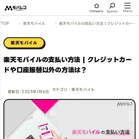
コ
ン
テ
Menu
Search
Company
ン
ツ
へ
TOP
楽天モバイル
楽天モバイルの支払い方法 | クレジットカードや口座振替以外の方法は？
ス
キ
ッ
プ
楽天モバイル
楽天モバイルの支払い方法 | クレジットカー
ドや口座振替以外の方法は？
楽天モバイル
カテゴリ：
更新日: 2025年1月6日