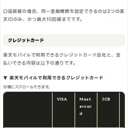
口座振替の場合、同一金融機関を設定できるのは2つの楽
天IDのみ、かつ最大10回線までです。
クレジットカード
楽天モバイルで利用できるクレジットカード会社と、支
払いできる内容は以下の通りです。
▼ 楽天モバイルで利用できるクレジットカード
※横にスクロールできます。
VISA
Mast
JCB
A
ercar
i
d
E
s