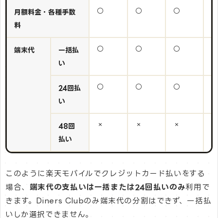
○
○
○
○
月額料金・各種手数
料
○
○
○
○
端末代
一括払
い
○
○
○
○
24回払
い
×
×
×
×
48回
払い
このように楽天モバイルでクレジットカード払いをする
場合、
端末代の支払いは一括または24回払いのみ
利用で
きます。Diners Clubのみ端末代の分割はできず、一括払
いしか選択できません。