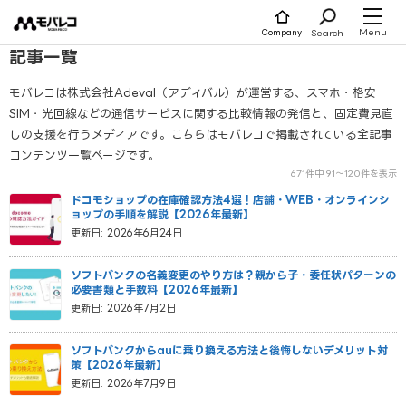
コ
ン
テ
Menu
Search
Company
ン
ツ
記事一覧
へ
ス
キ
ッ
モバレコは株式会社Adeval（アディバル）が運営する、スマホ・格安
プ
SIM・光回線などの通信サービスに関する比較情報の発信と、固定費見直
しの支援を行うメディアです。こちらはモバレコで掲載されている全記事
コンテンツ一覧ページです。
671件中 91〜120件を表示
ドコモショップの在庫確認方法4選！店舗・WEB・オンラインシ
ョップの手順を解説【2026年最新】
更新日: 2026年6月24日
ソフトバンクの名義変更のやり方は？親から子・委任状パターンの
必要書類と手数料【2026年最新】
更新日: 2026年7月2日
ソフトバンクからauに乗り換える方法と後悔しないデメリット対
策【2026年最新】
更新日: 2026年7月9日