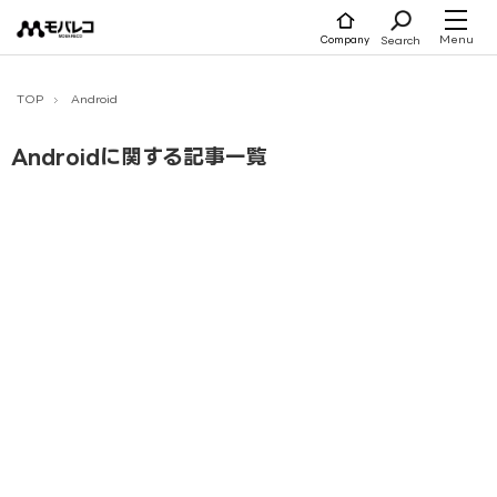
コ
ン
テ
Menu
Search
Company
ン
ツ
へ
ス
キ
TOP
Android
ッ
プ
Androidに関する記事一覧