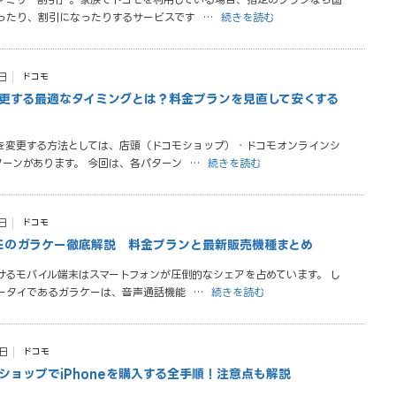
ったり、割引になったりするサービスです
…
続きを読む
日
ドコモ
更する最適なタイミングとは？料金プランを見直して安くする
を変更する方法としては、店頭（ドコモショップ）・ドコモオンラインシ
ターンがあります。 今回は、各パターン
…
続きを読む
日
ドコモ
コモのガラケー徹底解説 料金プランと最新販売機種まとめ
けるモバイル端末はスマートフォンが圧倒的なシェアを占めています。 し
ータイであるガラケーは、音声通話機能
…
続きを読む
1日
ドコモ
ショップでiPhoneを購入する全手順！注意点も解説