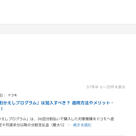
57件中 6～25件を表示
1日
ドコモ
おかえしプログラム」は加入すべき？ 適用方法やメリット・
！
かえしプログラム」は、36回分割払いで購入した対象機種をドコモへ返
翌々月請求分以降の分割支払金（最大12
…
続きを読む