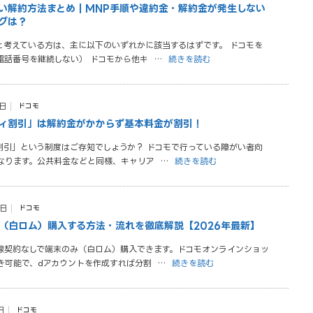
い解約方法まとめ | MNP手順や違約金・解約金が発生しない
グは？
と考えている方は、主に以下のいずれかに該当するはずです。 ドコモを
電話番号を継続しない） ドコモから他キ
…
続きを読む
1日
ドコモ
ィ割引」は解約金がかからず基本料金が割引！
割引」という制度はご存知でしょうか？ ドコモで行っている障がい者向
なります。公共料金などと同様、キャリア
…
続きを読む
4日
ドコモ
（白ロム）購入する方法・流れを徹底解説【2026年最新】
線契約なしで端末のみ（白ロム）購入できます。ドコモオンラインショッ
き可能で、dアカウントを作成すれば分割
…
続きを読む
日
ドコモ