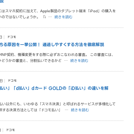
説
はスマホ契約に加えて、Apple製品のタブレット端末「iPad」の購入を
のではないでしょうか。 「i
…
続きを読む
日
ドコモ
ちる原因を一挙公開！ 通過しやすくする方法を徹底解説
MNP契約、機種変更をする際に必ずおこなわれる審査。 この審査には、
かどうかの審査と、分割払いできるかど
…
続きを読む
1日
ドコモ
払い」「d払い」dカード GOLDの「iD払い」の違いを解
払い以外にも、いわゆる「スマホ決済」と呼ばれるサービスが多様化して
提供する決済方法としては「ドコモ払い」
…
続きを読む
日
ドコモ