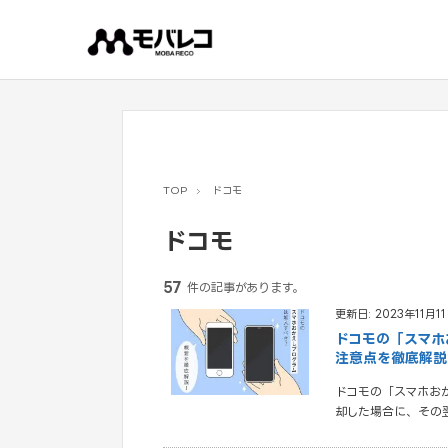
コ
ン
テ
ン
ツ
へ
ス
キ
ッ
プ
TOP
ドコモ
ドコモ
57
件の記事があります。
更新日: 2023年11月1
ドコモの「スマホ
注意点を徹底解説
ドコモの「スマホお
却した場合に、その