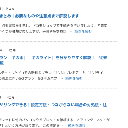
日
ドコモ
まとめ！必要なものや注意点まで解説します
、必要書類を用意し、ドコモショップで手続きを行いましょう。名義変
いくつか種類がありますが、手順や持ち物は
…
続きを読む
日
ドコモ
ラン「ギガホ」「ギガライト」を分かりやすく解説！ 従来
較
らスタートしたドコモの新料金プラン「ギガホプレミア」と「ギガライ
スの普及に伴い5Gプラン「5Gギガホプ
…
続きを読む
日
ドコモ
ザリングできる！設定方法・つながらない場合の対処法・注
ブレットに他のパソコンやタブレットを接続することでインターネットが
グ」という方法があります。 この機能を
…
続きを読む