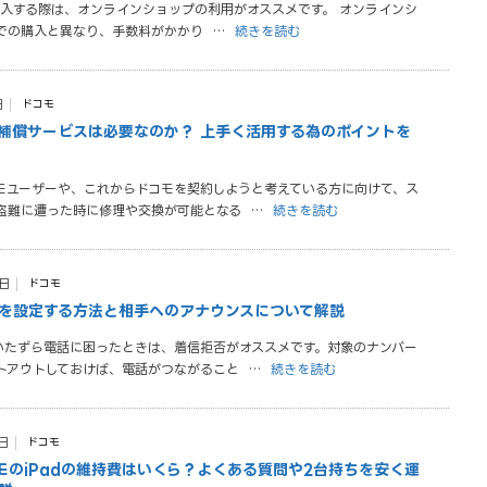
を購入する際は、オンラインショップの利用がオススメです。 オンラインシ
での購入と異なり、手数料がかかり
…
続きを読む
日
ドコモ
補償サービスは必要なのか？ 上手く活用する為のポイントを
モユーザーや、これからドコモを契約しようと考えている方に向けて、ス
盗難に遭った時に修理や交換が可能となる
…
続きを読む
1日
ドコモ
を設定する方法と相手へのアナウンスについて解説
いたずら電話に困ったときは、着信拒否がオススメです。対象のナンバー
トアウトしておけば、電話がつながること
…
続きを読む
日
ドコモ
コモのiPadの維持費はいくら？よくある質問や2台持ちを安く運