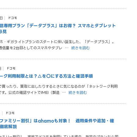
1日
ドコモ
信専用プラン「データプラス」はお得？ スマホとタブレット
必見
ギガホ・ギガライトプランのスタートに伴い誕生した、「データプラス」。
通信量を2台目としてのスマホやタブレ
…
続きを読む
日
ドコモ
ーク利用制限とは？△を〇にする方法と確認手順
で買ったり、買取に出したりするときに気になるのが「ネットワーク利用
す。公式の確認サイトでIMEI（製造
…
続きを読む
日
ドコモ
ファミリー割引」はahamoも対象！ 適用条件や追加・確
徹底解説
ァミリー割引」。家族でドコモを利用している場合、指定のプランなら国