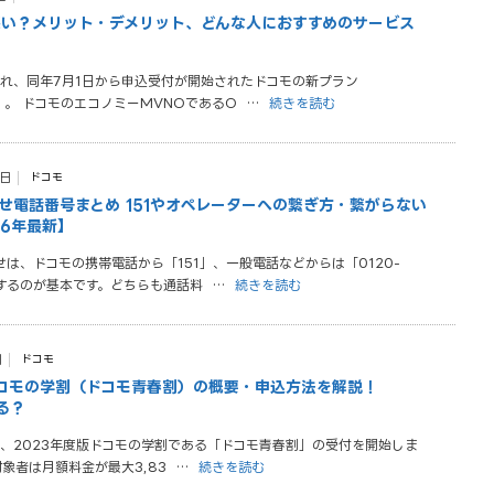
は悪い？メリット・デメリット、どんな人におすすめのサービス
され、同年7月1日から申込受付が開始されたドコモの新プラン
）」。 ドコモのエコノミーMVNOであるO
…
続きを読む
3日
ドコモ
せ電話番号まとめ 151やオペレーターへの繋ぎ方・繋がらない
26年最新】
は、ドコモの携帯電話から「151」、一般電話などからは「0120-
話するのが基本です。どちらも通話料
…
続きを読む
日
ドコモ
ドコモの学割（ドコモ青春割）の概要・申込方法を解説！
る？
より、2023年度版ドコモの学割である「ドコモ青春割」の受付を開始しま
対象者は月額料金が最大3,83
…
続きを読む