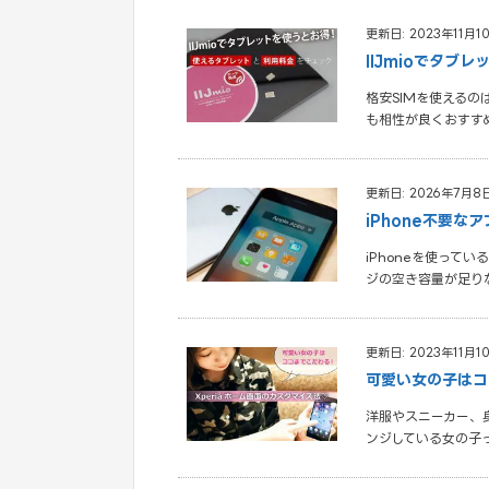
更新日: 2023年11月1
IIJmioでタ
格安SIMを使える
も相性が良くおすす
更新日: 2026年7月8
iPhone不要
iPhoneを使って
ジの空き容量が足り
更新日: 2023年11月1
可愛い女の子はコ
洋服やスニーカー、
ンジしている女の子