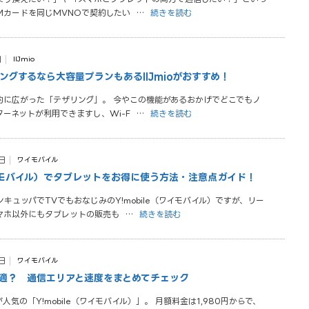
IMカードを同じMVNOで契約したい
…
続きを読む
日
IIJmio
ングするなら大容量プランもあるIIJmioがおすすめ！
発的に広がった「テザリング」。 今やこの機能があるおかげでどこでもノ
ターネットが利用できますし、Wi-F
…
続きを読む
日
ワイモバイル
（ワイモバイル）でタブレットをお得に使う方法・注意点ガイド！
キュッパでTVでもおなじみのY!mobile（ワイモバイル）ですが、リー
マホ以外にもタブレットの販売も
…
続きを読む
日
ワイモバイル
適？ 通信エリアと速度をまとめてチェック
気の「Y!mobile（ワイモバイル）」。 月額料金は1,980円からで、