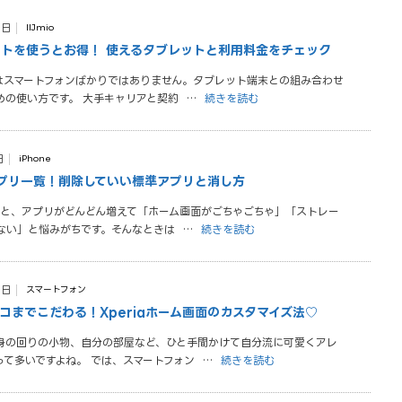
0日
IIJmio
ブレットを使うとお得！ 使えるタブレットと利用料金をチェック
のはスマートフォンばかりではありません。タブレット端末との組み合わせ
めの使い方です。 大手キャリアと契約
…
続きを読む
日
iPhone
なアプリ一覧！削除していい標準アプリと消し方
いると、アプリがどんどん増えて「ホーム画面がごちゃごちゃ」「ストレー
ない」と悩みがちです。そんなときは
…
続きを読む
0日
スマートフォン
コまでこだわる！Xperiaホーム画面のカスタマイズ法♡
身の回りの小物、自分の部屋など、ひと手間かけて自分流に可愛くアレ
って多いですよね。 では、スマートフォン
…
続きを読む