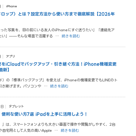
日
iPhone
エアドロップ）とは？設定方法から使い方まで徹底解説【2026年
で撮った写真を、目の前にいる友人のiPhoneにすぐ送りたい」「連絡先ア
たい」——そんな場面で活躍する
…
続きを読む
日
アプリ
歴をiCloudでバックアップ・引き継ぐ方法！iPhone機種変更
年最新】
ウド）の「標準バックアップ」を使えば、iPhoneの機種変更でもLINEのト
引き継げます。パソコンや
…
続きを読む
0日
タブレット
・便利な使い方7選 iPadを上手に活用しよう！
ド）」は、スマートフォンよりも大きい画面で操作や閲覧がしやすく、2台
自宅用として人気の高いApple
…
続きを読む