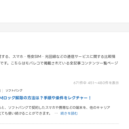
運営する、スマホ・格安SIM・光回線などの通信サービスに関する比較情
です。こちらはモバレコで掲載されている全記事コンテンツ一覧ページ
671件中 451〜480件を表示
日
ソフトバンク
IMロック解除の方法は？手順や条件をレクチャー！
すると、ソフトバンクで契約したスマホや携帯などの端末を、他のキャリア
換えても使い続けることができます。
…
続きを読む