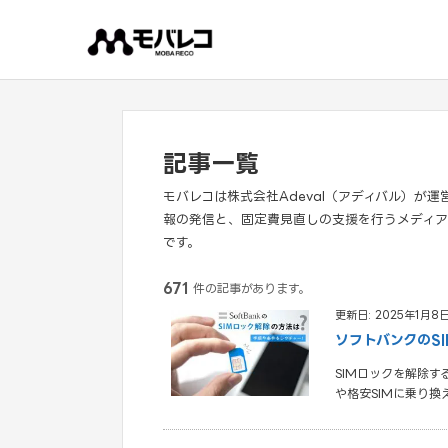
コ
ン
テ
ン
ツ
へ
ス
キ
ッ
プ
記事一覧
モバレコは株式会社Adeval（アディバル）が
報の発信と、固定費見直しの支援を行うメディア
です。
671
件の記事があります。
更新日: 2025年1月8
ソフトバンクのS
SIMロックを解除
や格安SIMに乗り