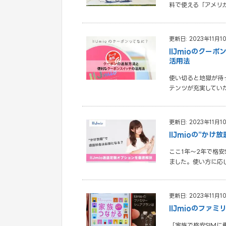
料で使える「アメリ
更新日: 2023年11月1
IIJmioのク
活用法
使い切ると地獄が待
テンツが充実してい
更新日: 2023年11月1
IIJmioの”
ここ1年～2年で格安
ました。使い方に応
更新日: 2023年11月1
IIJmioのファ
「家族で格安SIM