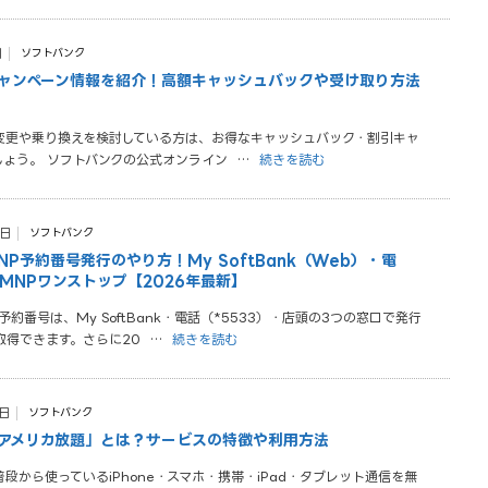
日
ソフトバンク
ャンペーン情報を紹介！高額キャッシュバックや受け取り方法
変更や乗り換えを検討している方は、お得なキャッシュバック・割引キャ
しょう。 ソフトバンクの公式オンライン
…
続きを読む
4日
ソフトバンク
P予約番号発行のやり方！My SoftBank（Web）・電
MNPワンストップ【2026年最新】
約番号は、My SoftBank・電話（*5533）・店頭の3つの窓口で発行
取得できます。さらに20
…
続きを読む
1日
ソフトバンク
アメリカ放題」とは？サービスの特徴や利用方法
段から使っているiPhone・スマホ・携帯・iPad・タブレット通信を無