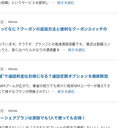
カ放題」というサービスを提供し
…
続きを読む
0日
IIJmio
ーポンってなに？クーポンの追加方法と便利なクーポンスイッチの
っています。そうです、プランごとの高速通信容量です。 最近は動画コン
たりと、昔に比べたらかなりの通信量を
…
続きを読む
0日
IIJmio
かけ放題”で通話料金はお得になる？通話定額オプションを徹底解説
SIMブームが広がり、筆者の周りでも徐々に格安SIMユーザーが増えてき
じて様々なプランが用意されてい
…
続きを読む
0日
IIJmio
ミリーシェアプランは家族でも1人で使ってもお得！
に乗り換えたい！」や「スマホとタブレットの両方で通信したい！」といっ