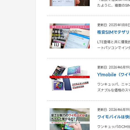
たように、複数のS
更新日: 2025年1月8
格安SIMでテザリ
LTE登場と共に爆
ートパソコンでイン
更新日: 2026年6月19
Y!mobile
ワンキュッパ、ニャン
ズナブルな価格のス
更新日: 2026年6月19
ワイモバイルは快
ワンキュッパのCMが人