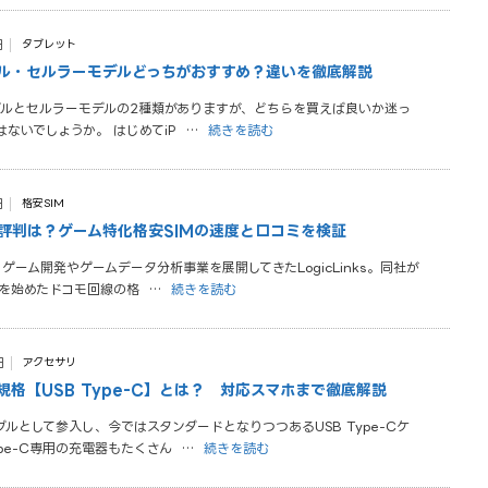
日
タブレット
iモデル・セルラーモデルどっちがおすすめ？違いを徹底解説
iモデルとセルラーモデルの2種類がありますが、どちらを買えば良いか迷っ
ないでしょうか。 はじめてiP
…
続きを読む
日
格安SIM
評判は？ゲーム特化格安SIMの速度と口コミを検証
、ゲーム開発やゲームデータ分析事業を展開してきたLogicLinks。同社が
供を始めたドコモ回線の格
…
続きを読む
日
アクセサリ
規格【USB Type-C】とは？ 対応スマホまで徹底解説
ルとして参入し、今ではスタンダードとなりつつあるUSB Type-Cケ
pe-C専用の充電器もたくさん
…
続きを読む