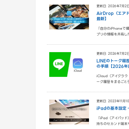
更新日: 2026年7月2
AirDrop（
最新】
「自分のiPhone
プリの情報を共有し
更新日: 2026年7月2
LINEのトーク履
の手順【2026
iCloud（アイクラ
ーク履歴をまるごと
更新日: 2023年11月1
iPadの基本設定
「iPad（アイパッ
持ちのセカンド端末や