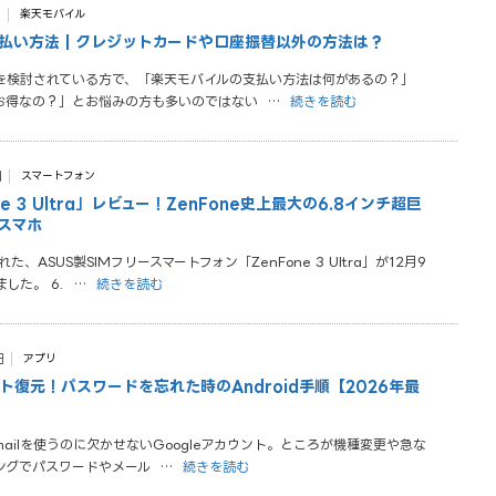
日
楽天モバイル
払い方法 | クレジットカードや口座振替以外の方法は？
を検討されている方で、「楽天モバイルの支払い方法は何があるの？」
お得なの？」とお悩みの方も多いのではない
…
続きを読む
日
スマートフォン
ne 3 Ultra」レビュー！ZenFone史上最大の6.8インチ超巨
スマホ
た、ASUS製SIMフリースマートフォン「ZenFone 3 Ultra」が12月9
した。 6.
…
続きを読む
日
アプリ
ント復元！パスワードを忘れた時のAndroid手順【2026年最
Gmailを使うのに欠かせないGoogleアカウント。ところが機種変更や急な
ングでパスワードやメール
…
続きを読む